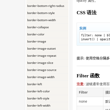
opacity 属性。
border-bottom-right-radius
CSS 语法
border-bottom-style
border-bottom-width
border-collapse
实例
border-color
filter: none | b
invert() | opaci
border-image
border-image-outset
border-image-repeat
提示:
使用空格分隔多
border-image-slice
border-image-source
Filter 函数
border-image-width
border-left
注意:
滤镜通常使用百分比
border-left-color
Filter
描
border-left-style
none
默
border-left-width