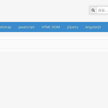
otstrap
JavaScript
HTML DOM
jQuery
AngularJS