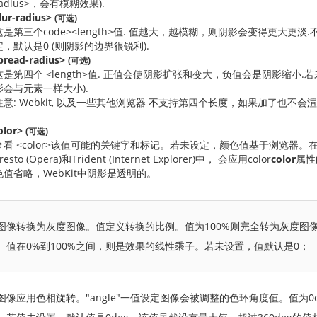
adius>，
会有模糊效果
).
lur-radius>
(可选)
这是第三个code><length>值. 值越大，越模糊，则阴影会变得更大更淡
定，默认是0 (则阴影的边界很锐利).
pread-radius>
(可选)
这是第四个 <length>值. 正值会使阴影扩张和变大，负值会是阴影缩小.若
影会与元素一样大小).
注意: Webkit, 以及一些其他浏览器 不支持第四个长度，如果加了也不会
olor>
(可选)
查看 <color>该值可能的关键字和标记。若未设定，颜色值基于浏览器。在Gecko 
resto (Opera)和Trident (Internet Explorer)中， 会应用color
color
属性
色值省略，WebKit中阴影是透明的。
图像转换为灰度图像。值定义转换的比例。值为100%则完全转为灰度图
。值在0%到100%之间，则是效果的线性乘子。若未设置，值默认是0；
图像应用色相旋转。"angle"一值设定图像会被调整的色环角度值。值为0