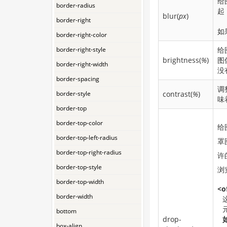
给
border-radius
起
blur(
px
)
border-right
如
border-right-color
border-right-style
给
brightness(
%
)
图
border-right-width
没
border-spacing
调
border-style
contrast(
%
)
味
border-top
border-top-color
给
border-top-left-radius
罩
border-top-right-radius
许
border-top-style
浏
border-top-width
<o
border-width
bottom
drop-
box-align