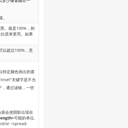
上以多少像素融在一
值。
黑。值是100%，则
会比原来更亮。如果
以超过100%，意
以特定颜色画出的遮
inset"关键字是不允
处在于，通过滤镜，一些
负值会使阴影出现在
length>
可能的单位.
nd/or
<spread-