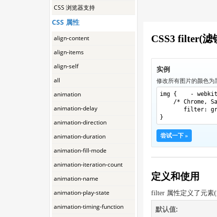
CSS 浏览器支持
CSS 属性
CSS3 filter(
align-content
align-items
align-self
实例
all
修改所有图片的颜色为黑白 
animation
img { - webkit 
/* Chrome, S
animation-delay
filter: g
}
animation-direction
animation-duration
尝试一下 »
animation-fill-mode
animation-iteration-count
定义和使用
animation-name
animation-play-state
filter 属性定义了
animation-timing-function
默认值: