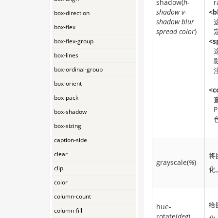
shadow(
h-
r
shadow v-
<b
box-direction
shadow blur
box-flex
spread color
)
<s
box-flex-group
box-lines
box-ordinal-group
box-orient
<c
box-pack
P
box-shadow
box-sizing
caption-side
clear
将
grayscale(
%
)
clip
化
color
column-count
给
hue-
column-fill
rotate(
deg
)