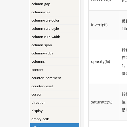
化
column-gap
column-rule
column-rule-color
反
invert(
%
)
column-rule-style
1
column-rule-width
column-span
转
column-width
在
opacity(
%
)
columns
1
content
供
counter-increment
counter-reset
转
cursor
saturate(
%
)
值
direction
是
display
empty-cells