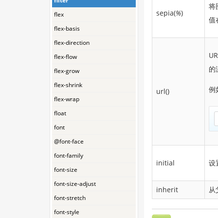
filter
将
sepia(
%
)
flex
值
flex-basis
flex-direction
U
flex-flow
的
flex-grow
flex-shrink
例
url()
flex-wrap
float
font
@font-face
font-family
initial
设
font-size
font-size-adjust
inherit
从
font-stretch
font-style