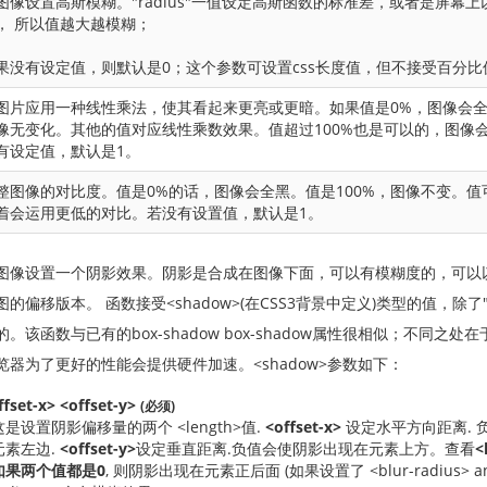
图像设置高斯模糊。"radius"一值设定高斯函数的标准差，或者是屏幕
， 所以值越大越模糊；
果没有设定值，则默认是0；这个参数可设置css长度值，但不接受百分比
图片应用一种线性乘法，使其看起来更亮或更暗。如果值是0%，图像会全
像无变化。其他的值对应线性乘数效果。值超过100%也是可以的，图像
有设定值，默认是1。
整图像的对比度。值是0%的话，图像会全黑。值是100%，图像不变。值可
着会运用更低的对比。若没有设置值，默认是1。
图像设置一个阴影效果。阴影是合成在图像下面，可以有模糊度的，可以
图的偏移版本。 函数接受<shadow>(在CSS3背景中定义)类型的值，除了"
的。该函数与已有的box-shadow box-shadow属性很相似；不同之
览器为了更好的性能会提供硬件加速。<shadow>参数如下：
ffset-x>
<offset-y>
(必须)
这是设置阴影偏移量的两个 <length>值.
<offset-x>
设定水平方向距离. 
元素左边.
<offset-y>
设定垂直距离.负值会使阴影出现在元素上方。查看
<
如果两个值都是
0
, 则阴影出现在元素正后面 (如果设置了
<blur-radius>
a