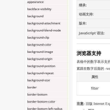
appearance
继承:
backface-visibility
动画支持:
background
版本:
background-attachment
background-blend-mode
JavaScript 语法:
background-clip
background-color
background-image
浏览器支持
background-origin
表格中的数字表示支
background-position
紧跟在数字后面的 -we
background-repeat
属性
background-size
border
filter
border-bottom
border-bottom-color
注意:
旧版 Internet
border-bottom-left-radius