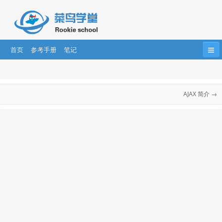
首页
参考手册
笔记
首页
HTML
HTML5
CSS
CSS3
AJAX 教程
Bootstrap
JavaScript
HTML DOM
jQuery
AJAX 简介 →
AJAX 教程
....
AngularJS
AngularJS2
React
AJAX 简介
AJAX 实例
XHR 创建对象
XHR 请求
XHR 响应
XHR readyState
AJAX ASP/PHP
AJAX 数据库