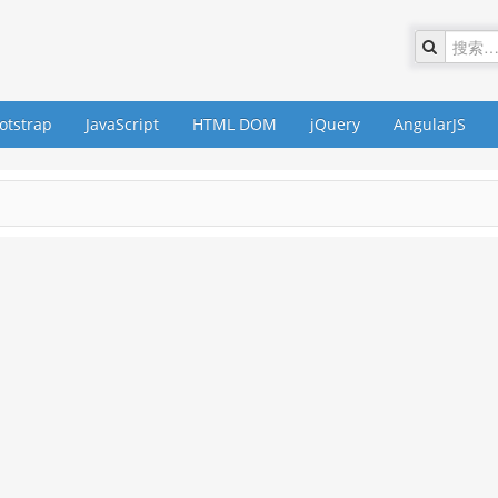
otstrap
JavaScript
HTML DOM
jQuery
AngularJS