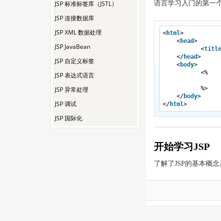
JSP 标准标签库（JSTL）
语言学习入门的第一个程序一
JSP 连接数据库
JSP XML 数据处理
<
html
>
<
head
>
JSP JavaBean
<
titl
</
head
>
JSP 自定义标签
<
body
>
<%
JSP 表达式语言
%>
JSP 异常处理
</
body
>
JSP 调试
</
html
>
JSP 国际化
开始学习JSP
了解了JSP的基本概