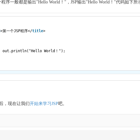
般都是输出"Hello World！"，JSP输出"Hello World！"代码如下
e
>第一个JSP程序</
title
>
out.println("Hello World！");
念后，现在让我们
开始来学习JSP
吧。