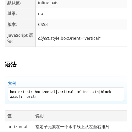
默认值:
inline-axis
backface-visibility
继承:
no
background
background-attachment
版本:
CSS3
background-blend-mode
JavaScript 语
object
.style.boxOrient="vertical"
法:
background-clip
background-color
background-image
语法
background-origin
background-position
background-repeat
实例
background-size
box-orient: horizontal|vertical|inline-axis|block-
axis|inherit;
border
border-bottom
值
说明
border-bottom-color
horizontal
指定子元素在一个水平线上从左至右排列
border-bottom-left-radius