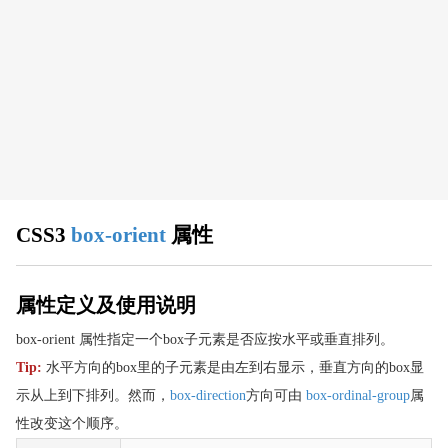
CSS 浏览器支持
CSS 属性
align-content
align-items
align-self
all
animation
animation-delay
CSS3
box-orient
属性
animation-direction
animation-duration
animation-fill-mode
属性定义及使用说明
animation-iteration-count
box-orient 属性指定一个box子元素是否应按水平或垂直排列。
animation-name
Tip:
水平方向的box里的子元素是由左到右显示，垂直方向的box显
animation-play-state
示从上到下排列。然而，
box-direction
方向可由
box-ordinal-group
属
animation-timing-function
性改变这个顺序。
appearance