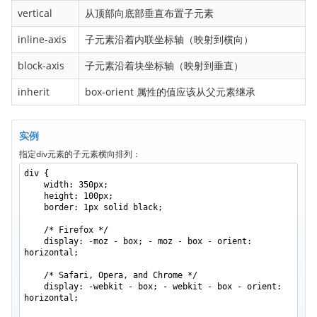
border-bottom-right-radius
vertical
从顶部向底部垂直布置子元素
border-bottom-style
inline-axis
子元素沿着内联坐标轴（映射到横向）
border-bottom-width
block-axis
子元素沿着块坐标轴（映射到垂直）
border-collapse
border-color
inherit
box-orient 属性的值应该从父元素继承
border-image
border-image-outset
实例
border-image-repeat
指定div元素的子元素横向排列：
border-image-slice
div {
width: 350px;
border-image-source
height: 100px;
border: 1px solid black;
border-image-width
/* Firefox */
border-left
display: -moz - box; - moz - box - orient:
border-left-color
horizontal;
border-left-style
/* Safari, Opera, and Chrome */
display: -webkit - box; - webkit - box - orient:
border-left-width
horizontal;
border-radius