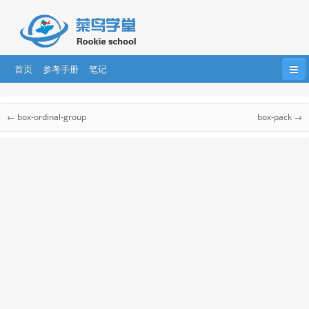
首页
参考手册
笔记
首页
HTML
HTML5
CSS
CSS3
CSS 参考手册
← box-ordinal-group
box-pack →
Bootstrap
JavaScript
HTML DOM
jQuery
CSS 参考手册
CSS 选择器
....
AngularJS
AngularJS2
React
CSS 听觉参考手册
CSS Web安全字体组合
css 单位
CSS 颜色
CSS 合法颜色值
CSS 颜色名称
CSS 颜色十六进制值