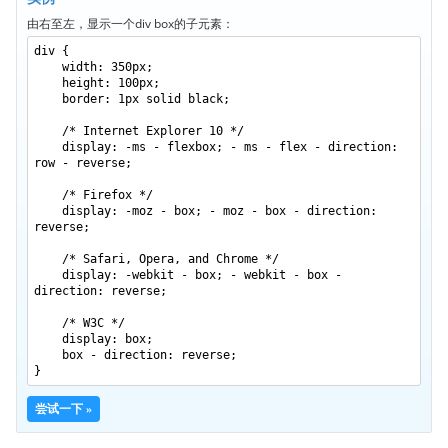
border-bottom-right-radius
由右至左，显示一个div box的子元素：
border-bottom-style
div {
border-bottom-width
width: 350px;
height: 100px;
border-collapse
border: 1px solid black;
border-color
/* Internet Explorer 10 */
display: -ms - flexbox; - ms - flex - direction:
border-image
row - reverse;
border-image-outset
/* Firefox */
display: -moz - box; - moz - box - direction:
border-image-repeat
reverse;
border-image-slice
/* Safari, Opera, and Chrome */
border-image-source
display: -webkit - box; - webkit - box -
direction: reverse;
border-image-width
/* W3C */
border-left
display: box;
box - direction: reverse;
border-left-color
}
border-left-style
尝试一下 »
border-left-width
border-radius