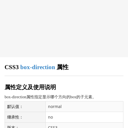
CSS 浏览器支持
CSS 属性
align-content
align-items
align-self
all
animation
animation-delay
CSS3
box-direction
属性
animation-direction
animation-duration
animation-fill-mode
属性定义及使用说明
animation-iteration-count
box-direction属性指定显示哪个方向的box的子元素。
animation-name
默认值：
normal
animation-play-state
继承性：
no
animation-timing-function
appearance
版本：
CSS3