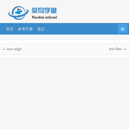
首页
参考手册
笔记
首页
HTML
HTML5
CSS
CSS3
CSS 参考手册
← box-align
box-flex →
Bootstrap
JavaScript
HTML DOM
jQuery
CSS 参考手册
CSS 选择器
....
AngularJS
AngularJS2
React
CSS 听觉参考手册
CSS Web安全字体组合
css 单位
CSS 颜色
CSS 合法颜色值
CSS 颜色名称
CSS 颜色十六进制值