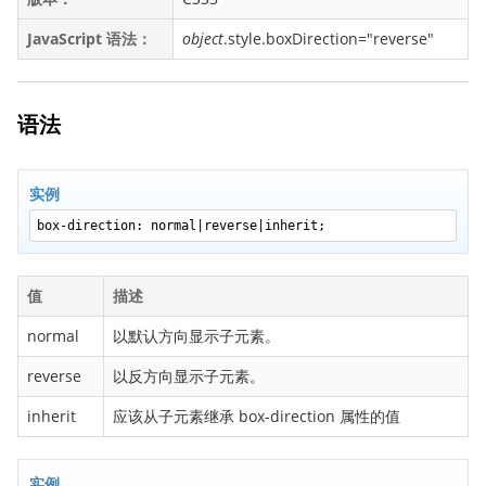
backface-visibility
JavaScript 语法：
object
.style.boxDirection="reverse"
background
background-attachment
background-blend-mode
语法
background-clip
background-color
实例
background-image
box-direction: normal|reverse|inherit;
background-origin
background-position
值
描述
background-repeat
normal
以默认方向显示子元素。
background-size
border
reverse
以反方向显示子元素。
border-bottom
inherit
应该从子元素继承 box-direction 属性的值
border-bottom-color
border-bottom-left-radius
实例