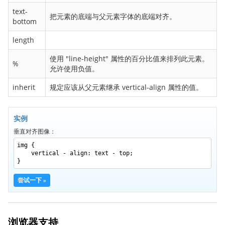
border-bottom-right-radius
text-
把元素的底端与父元素字体的底端对齐。
border-bottom-style
bottom
border-bottom-width
length
border-collapse
使用 "line-height" 属性的百分比值来排列此元素。
%
border-color
允许使用负值。
border-image
inherit
规定应该从父元素继承 vertical-align 属性的值。
border-image-outset
border-image-repeat
实例
border-image-slice
垂直对齐图像：
border-image-source
img {
border-image-width
vertical - align: text - top;
}
border-left
border-left-color
尝试一下 »
border-left-style
border-left-width
浏览器支持
border-radius