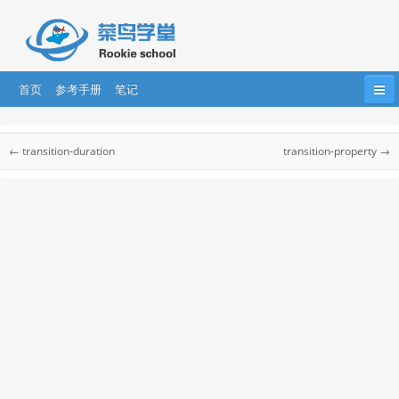
首页
参考手册
笔记
首页
HTML
HTML5
CSS
CSS3
CSS 参考手册
← transition-duration
transition-property →
Bootstrap
JavaScript
HTML DOM
jQuery
CSS 参考手册
CSS 选择器
....
AngularJS
AngularJS2
React
CSS 听觉参考手册
CSS Web安全字体组合
css 单位
CSS 颜色
CSS 合法颜色值
CSS 颜色名称
CSS 颜色十六进制值