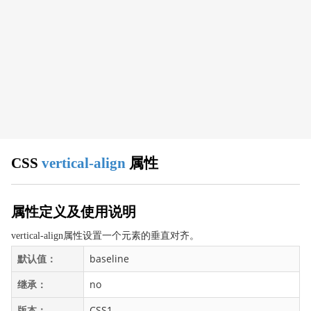
CSS 浏览器支持
CSS 属性
align-content
align-items
align-self
all
animation
animation-delay
CSS
vertical-align
属性
animation-direction
animation-duration
animation-fill-mode
属性定义及使用说明
animation-iteration-count
vertical-align属性设置一个元素的垂直对齐。
animation-name
默认值：
baseline
animation-play-state
继承：
no
animation-timing-function
appearance
版本：
CSS1