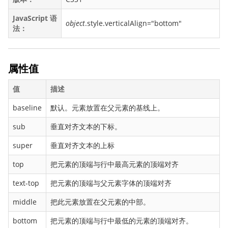
backface-visibility
JavaScript 语
object
.style.verticalAlign="bottom"
background
法：
background-attachment
background-blend-mode
属性值
background-clip
background-color
值
描述
background-image
baseline
默认。元素放置在父元素的基线上。
background-origin
sub
垂直对齐文本的下标。
background-position
background-repeat
super
垂直对齐文本的上标
background-size
top
把元素的顶端与行中最高元素的顶端对齐
border
text-top
把元素的顶端与父元素字体的顶端对齐
border-bottom
middle
把此元素放置在父元素的中部。
border-bottom-color
border-bottom-left-radius
bottom
把元素的顶端与行中最低的元素的顶端对齐。