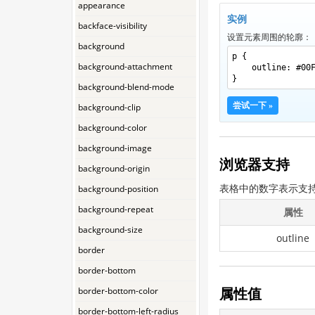
appearance
实例
backface-visibility
设置元素周围的轮廓：
background
p {
background-attachment
outline: #00
}
background-blend-mode
尝试一下 »
background-clip
background-color
background-image
浏览器支持
background-origin
background-position
表格中的数字表示支
background-repeat
属性
background-size
outline
border
border-bottom
border-bottom-color
属性值
border-bottom-left-radius