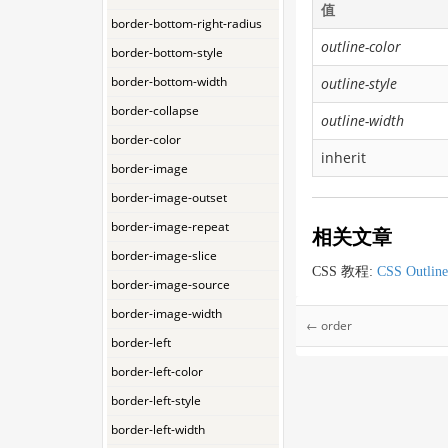
值
border-bottom-right-radius
outline-color
border-bottom-style
border-bottom-width
outline-style
border-collapse
outline-width
border-color
inherit
border-image
border-image-outset
border-image-repeat
相关文章
border-image-slice
CSS 教程:
CSS Outline
border-image-source
border-image-width
← order
border-left
border-left-color
border-left-style
border-left-width