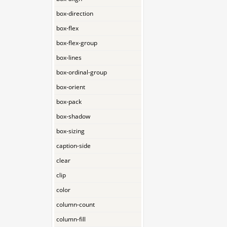
box-direction
box-flex
box-flex-group
box-lines
box-ordinal-group
box-orient
box-pack
box-shadow
box-sizing
caption-side
clear
clip
color
column-count
column-fill