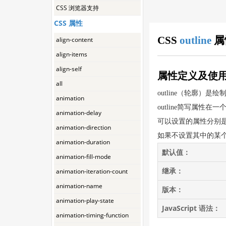
CSS 浏览器支持
CSS 属性
CSS
outline
属
align-content
align-items
align-self
属性定义及使
all
outline（轮廓
animation
outline简写属性
animation-delay
可以设置的属性分别是（按顺序）：o
animation-direction
如果不设置其中的某个值，也
animation-duration
默认值：
animation-fill-mode
继承：
animation-iteration-count
animation-name
版本：
animation-play-state
JavaScript 语法：
animation-timing-function