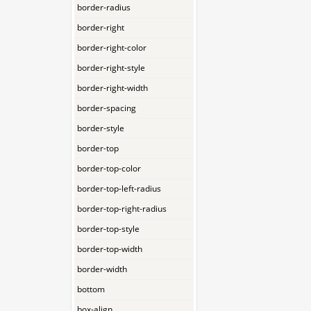
border-radius
border-right
border-right-color
border-right-style
border-right-width
border-spacing
border-style
border-top
border-top-color
border-top-left-radius
border-top-right-radius
border-top-style
border-top-width
border-width
bottom
box-align