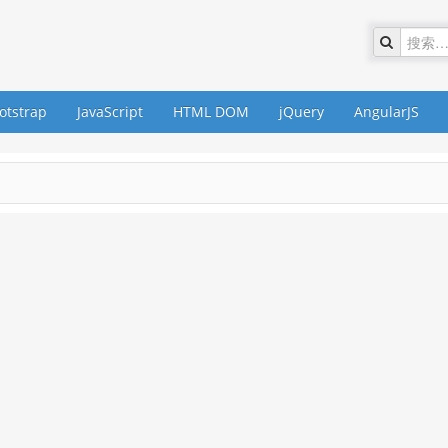
otstrap
JavaScript
HTML DOM
jQuery
AngularJS