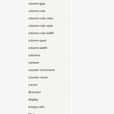
column-gap
column-rule
column-rule-color
column-rule-style
column-rule-width
column-span
column-width
columns
content
counter-increment
counter-reset
cursor
direction
display
empty-cells