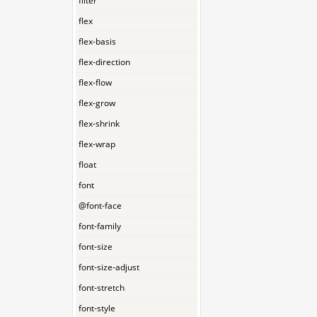
filter
flex
flex-basis
flex-direction
flex-flow
flex-grow
flex-shrink
flex-wrap
float
font
@font-face
font-family
font-size
font-size-adjust
font-stretch
font-style