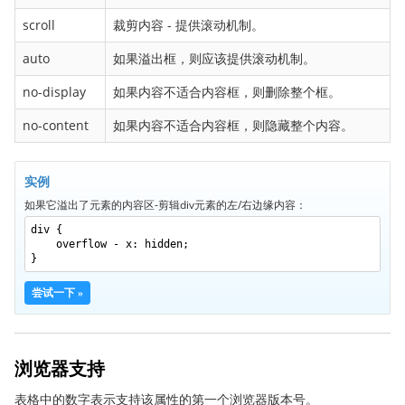
border-bottom-right-radius
scroll
裁剪内容 - 提供滚动机制。
border-bottom-style
auto
如果溢出框，则应该提供滚动机制。
border-bottom-width
border-collapse
no-display
如果内容不适合内容框，则删除整个框。
border-color
no-content
如果内容不适合内容框，则隐藏整个内容。
border-image
border-image-outset
实例
border-image-repeat
如果它溢出了元素的内容区-剪辑div元素的左/右边缘内容：
border-image-slice
div {
border-image-source
overflow - x: hidden;
}
border-image-width
尝试一下 »
border-left
border-left-color
border-left-style
浏览器支持
border-left-width
表格中的数字表示支持该属性的第一个浏览器版本号。
border-radius