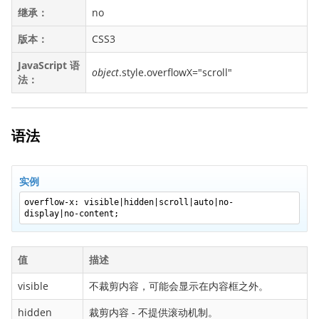
继承：
no
backface-visibility
background
版本：
CSS3
background-attachment
JavaScript 语
object
.style.overflowX="scroll"
background-blend-mode
法：
background-clip
background-color
语法
background-image
background-origin
background-position
实例
background-repeat
overflow-x: visible|hidden|scroll|auto|no-
display|no-content;
background-size
border
值
描述
border-bottom
border-bottom-color
visible
不裁剪内容，可能会显示在内容框之外。
border-bottom-left-radius
hidden
裁剪内容 - 不提供滚动机制。