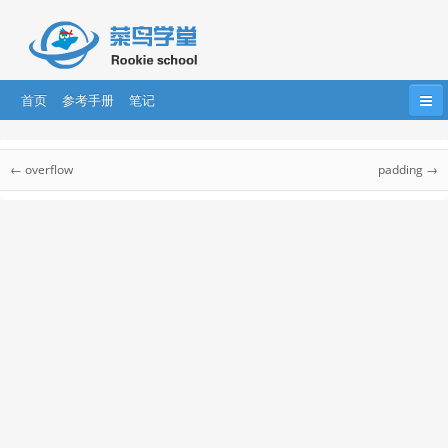
首页
参考手册
笔记
首页
HTML
HTML5
CSS
CSS3
CSS 参考手册
← overflow
padding →
Bootstrap
JavaScript
HTML DOM
jQuery
CSS 参考手册
CSS 选择器
....
AngularJS
AngularJS2
React
CSS 听觉参考手册
CSS Web安全字体组合
css 单位
CSS 颜色
CSS 合法颜色值
CSS 颜色名称
CSS 颜色十六进制值