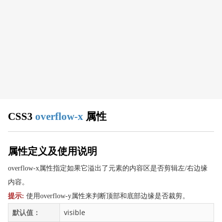
CSS 浏览器支持
CSS 属性
align-content
align-items
align-self
all
animation
animation-delay
CSS3
overflow-x
属性
animation-direction
animation-duration
animation-fill-mode
属性定义及使用说明
animation-iteration-count
overflow-x属性指定如果它溢出了元素的内容区是否剪辑左/右边缘
animation-name
内容。
animation-play-state
提示:
使用overflow-y属性来判断顶部和底部边缘是否裁剪。
animation-timing-function
默认值：
visible
appearance