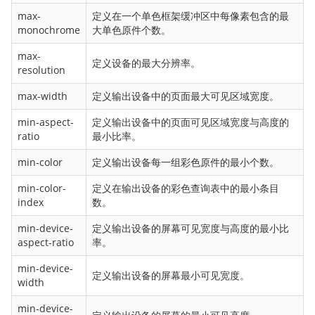
flex
max-
定义在一个单色框架缓冲区中每像素包含的最
monochrome
大单色原件个数。
flex-basis
flex-direction
max-
定义设备的最大分辨率。
resolution
flex-flow
flex-grow
max-width
定义输出设备中的页面最大可见区域宽度。
flex-shrink
min-aspect-
定义输出设备中的页面可见区域宽度与高度的
flex-wrap
ratio
最小比率。
float
min-color
定义输出设备每一组彩色原件的最小个数。
font
min-color-
定义在输出设备的彩色查询表中的最小条目
@font-face
index
数。
font-family
min-device-
定义输出设备的屏幕可见宽度与高度的最小比
font-size
aspect-ratio
率。
font-size-adjust
min-device-
定义输出设备的屏幕最小可见宽度。
font-stretch
width
font-style
min-device-