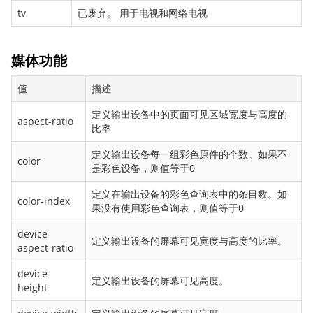
box-direction
tv
已废弃。 用于电视和网络电视
box-flex
box-flex-group
媒体功能
box-lines
值
描述
box-ordinal-group
box-orient
定义输出设备中的页面可见区域宽度与高度的
aspect-ratio
比率
box-pack
box-shadow
定义输出设备每一组彩色原件的个数。如果不
color
是彩色设备，则值等于0
box-sizing
caption-side
定义在输出设备的彩色查询表中的条目数。如
color-index
果没有使用彩色查询表，则值等于0
clear
clip
device-
定义输出设备的屏幕可见宽度与高度的比率。
aspect-ratio
color
column-count
device-
定义输出设备的屏幕可见高度。
height
column-fill