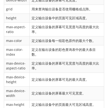
device-width
定义输出设备的屏幕可见宽度。
column-gap
column-rule
grid
用来查询输出设备是否使用栅格或点阵。
column-rule-color
height
定义输出设备中的页面可见区域高度。
column-rule-style
max-aspect-
定义输出设备的屏幕可见宽度与高度的最大比
column-rule-width
ratio
率。
column-span
max-color
定义输出设备每一组彩色原件的最大个数。
column-width
columns
max-color-
定义在输出设备的彩色查询表中的最大条目
index
数。
content
counter-increment
max-device-
定义输出设备的屏幕可见宽度与高度的最大比
aspect-ratio
率。
counter-reset
max-device-
cursor
定义输出设备的屏幕可见的最大高度。
height
direction
max-device-
display
定义输出设备的屏幕最大可见宽度。
width
empty-cells
max-height
定义输出设备中的页面最大可见区域高度。
filter