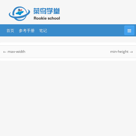
首页
参考手册
笔记
首页
HTML
HTML5
CSS
CSS3
CSS 参考手册
← max-width
min-height →
Bootstrap
JavaScript
HTML DOM
jQuery
CSS 参考手册
CSS 选择器
....
AngularJS
AngularJS2
React
CSS 听觉参考手册
CSS Web安全字体组合
css 单位
CSS 颜色
CSS 合法颜色值
CSS 颜色名称
CSS 颜色十六进制值