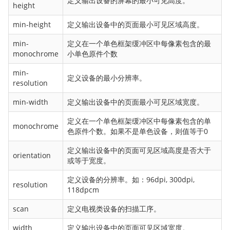
定义输出设备的屏幕的最小可见高度。
font-variant
height
font-weight
min-height
定义输出设备中的页面最小可见区域高度。
grid-columns
min-
定义在一个单色框架缓冲区中每像素包含的最
grid-rows
monochrome
小单色原件个数
hanging-punctuation
min-
height
定义设备的最小分辨率。
resolution
icon
min-width
定义输出设备中的页面最小可见区域宽度。
justify-content
定义在一个单色框架缓冲区中每像素包含的单
@keyframes
monochrome
色原件个数。如果不是单色设备，则值等于0
left
定义输出设备中的页面可见区域高度是否大于
letter-spacing
orientation
或等于宽度。
line-height
定义设备的分辨率。如：96dpi, 300dpi,
list-style
resolution
118dpcm
list-style-image
scan
定义电视类设备的扫描工序。
list-style-position
list-style-type
width
定义输出设备中的页面可见区域宽度。