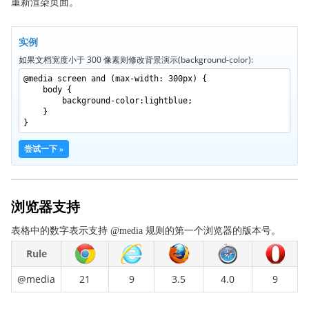
重新渲染页面。
backface-visibility
background
实例
background-attachment
如果文档宽度小于 300 像素则修改背景演示(background-color):
background-blend-mode
@media screen and (max-width: 300px) {
body {
background-clip
background-color:lightblue;
}
background-color
}
background-image
尝试一下 »
background-origin
background-position
background-repeat
浏览器支持
background-size
表格中的数字表示支持 @media 规则的第一个浏览器的版本号。
border
Rule
border-bottom
border-bottom-color
@media
21
9
3.5
4.0
9
border-bottom-left-radius