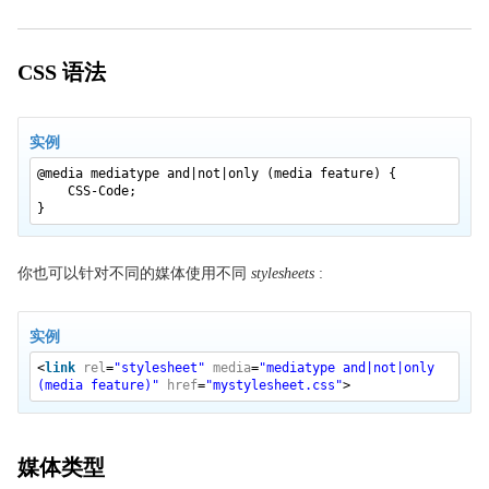
border-bottom-right-radius
border-bottom-style
CSS 语法
border-bottom-width
border-collapse
border-color
实例
border-image
@media mediatype and|not|only (media feature) {
CSS-Code;
border-image-outset
}
border-image-repeat
border-image-slice
你也可以针对不同的媒体使用不同
stylesheets
:
border-image-source
border-image-width
实例
border-left
<
link
rel
=
"stylesheet"
media
=
"mediatype and|not|only
(media feature)"
href
=
"mystylesheet.css"
>
border-left-color
border-left-style
border-left-width
媒体类型
border-radius