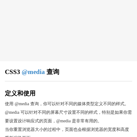
CSS 浏览器支持
CSS 属性
align-content
align-items
align-self
all
animation
animation-delay
CSS3
@media
查询
animation-direction
animation-duration
animation-fill-mode
定义和使用
animation-iteration-count
使用 @media 查询，你可以针对不同的媒体类型定义不同的样式。
animation-name
@media 可以针对不同的屏幕尺寸设置不同的样式，特别是如果你需
animation-play-state
要设置设计响应式的页面，@media 是非常有用的。
animation-timing-function
当你重置浏览器大小的过程中，页面也会根据浏览器的宽度和高度
appearance