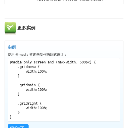
margin
margin-bottom
margin-left
更多实例
margin-right
margin-top
max-height
实例
使用 @media 查询来制作响应式设计：
max-width
@media only screen and (max-width: 500px) {
@media
.gridmenu {
min-height
width:100%;
}
min-width
.gridmain {
nav-down
width:100%;
}
nav-index
.gridright {
nav-left
width:100%;
}
nav-right
}
nav-up