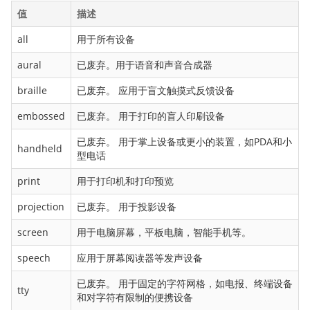
值
描述
border-right
border-right-color
all
用于所有设备
border-right-style
aural
已废弃。用于语音和声音合成器
border-right-width
braille
已废弃。 应用于盲文触摸式反馈设备
border-spacing
embossed
已废弃。 用于打印的盲人印刷设备
border-style
border-top
已废弃。 用于掌上设备或更小的装置，如PDA和小
handheld
型电话
border-top-color
border-top-left-radius
print
用于打印机和打印预览
border-top-right-radius
projection
已废弃。 用于投影设备
border-top-style
screen
用于电脑屏幕，平板电脑，智能手机等。
border-top-width
speech
应用于屏幕阅读器等发声设备
border-width
bottom
已废弃。 用于固定的字符网格，如电报、终端设备
tty
和对字符有限制的便携设备
box-align