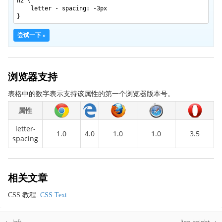
h2 {
border-bottom-right-radius
letter - spacing: -3px
}
border-bottom-style
border-bottom-width
尝试一下 »
border-collapse
border-color
浏览器支持
border-image
border-image-outset
表格中的数字表示支持该属性的第一个浏览器版本号。
border-image-repeat
属性
border-image-slice
letter-
1.0
4.0
1.0
1.0
3.5
border-image-source
spacing
border-image-width
border-left
相关文章
border-left-color
border-left-style
CSS 教程:
CSS Text
border-left-width
border-radius
← left
line-height →