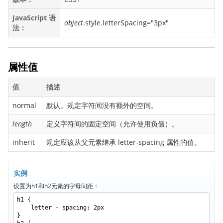
backface-visibility
JavaScript 语
object
.style.letterSpacing="3px"
background
法：
background-attachment
background-blend-mode
属性值
background-clip
background-color
值
描述
background-image
normal
默认。规定字符间没有额外的空间。
background-origin
length
定义字符间的固定空间（允许使用负值）。
background-position
background-repeat
inherit
规定应该从父元素继承 letter-spacing 属性的值。
background-size
border
实例
border-bottom
设置为h1和h2元素的字母间距：
border-bottom-color
h1 {
letter - spacing: 2px
border-bottom-left-radius
}