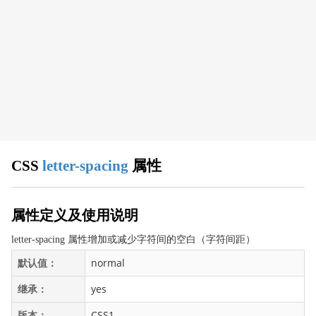
CSS 浏览器支持
CSS 属性
align-content
align-items
align-self
all
animation
animation-delay
CSS
letter-spacing
属性
animation-direction
animation-duration
animation-fill-mode
属性定义及使用说明
animation-iteration-count
letter-spacing 属性增加或减少字符间的空白（字符间距）
animation-name
默认值：
normal
animation-play-state
继承：
yes
animation-timing-function
appearance
版本：
CSS1