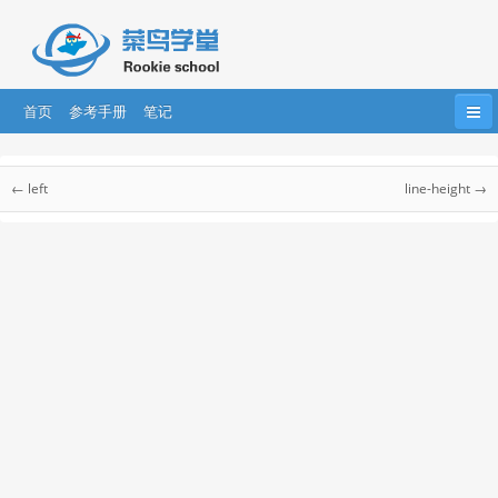
首页
参考手册
笔记
首页
HTML
HTML5
CSS
CSS3
CSS 参考手册
← left
line-height →
Bootstrap
JavaScript
HTML DOM
jQuery
CSS 参考手册
CSS 选择器
....
AngularJS
AngularJS2
React
CSS 听觉参考手册
CSS Web安全字体组合
css 单位
CSS 颜色
CSS 合法颜色值
CSS 颜色名称
CSS 颜色十六进制值