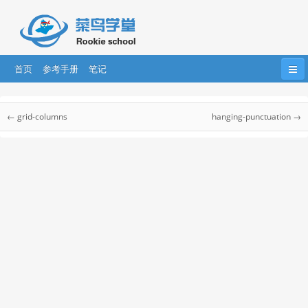
首页
参考手册
笔记
首页
HTML
HTML5
CSS
CSS3
CSS 参考手册
← grid-columns
hanging-punctuation →
Bootstrap
JavaScript
HTML DOM
jQuery
CSS 参考手册
CSS 选择器
....
AngularJS
AngularJS2
React
CSS 听觉参考手册
CSS Web安全字体组合
css 单位
CSS 颜色
CSS 合法颜色值
CSS 颜色名称
CSS 颜色十六进制值