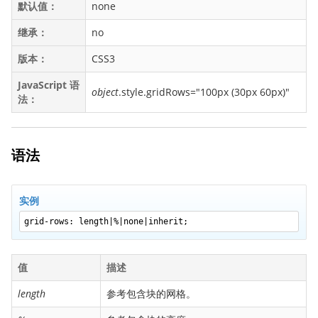
默认值：
none
backface-visibility
继承：
no
background
background-attachment
版本：
CSS3
background-blend-mode
JavaScript 语
object
.style.gridRows="100px (30px 60px)"
法：
background-clip
background-color
background-image
语法
background-origin
background-position
background-repeat
实例
background-size
grid-rows: length|%|none|inherit;
border
border-bottom
值
描述
border-bottom-color
length
参考包含块的网格。
border-bottom-left-radius