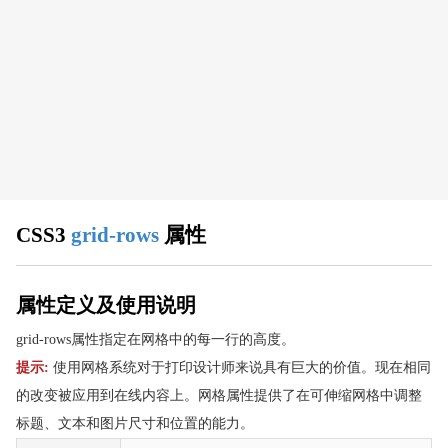
CSS 浏览器支持
CSS 属性
align-content
align-items
align-self
all
animation
animation-delay
CSS3
grid-rows
属性
animation-direction
animation-duration
animation-fill-mode
属性定义及使用说明
animation-iteration-count
grid-rows属性指定在网格中的每一行的高度。
animation-name
提示:
使用网格系统对于打印设计师来说具有巨大的价值。现在相同
animation-play-state
的改变被应用到在线内容上。网格属性提供了在可伸缩网格中调整
animation-timing-function
标题、文本和图片尺寸和位置的能力。
appearance