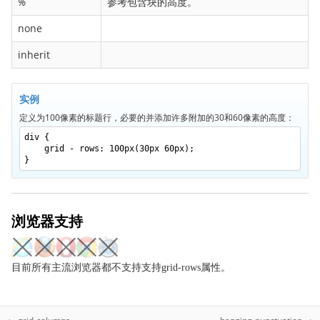
%
参考包含块的高度。
border-bottom-right-radius
none
border-bottom-style
border-bottom-width
inherit
border-collapse
border-color
实例
border-image
定义为100像素的标题行，必要的并添加许多附加的30和60像素的高度：
border-image-outset
div {
grid - rows: 100px(30px 60px);
border-image-repeat
}
border-image-slice
border-image-source
border-image-width
浏览器支持
border-left
border-left-color
目前所有主流浏览器都不支持支持grid-rows属性。
border-left-style
border-left-width
border-radius