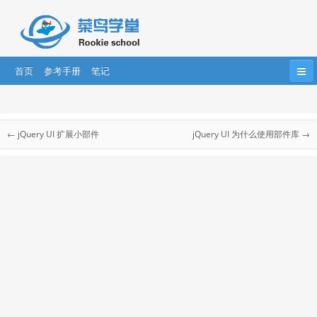
首页
参考手册
笔记
首页
HTML
HTML5
CSS
CSS3
jQuery UI 教程
Bootstrap
JavaScript
HTML DOM
jQuery
← jQuery UI 扩展小部件
jQuery UI 为什么使用部件库 →
jQuery UI 教程
....
AngularJS
AngularJS2
React
jQuery UI 简介
jQuery UI 下载
jQuery UI 使用
jQuery UI 定制
jQuery UI 工作原理
jQuery UI 主题
jQuery UI 主题
jQuery UI ThemeRoller