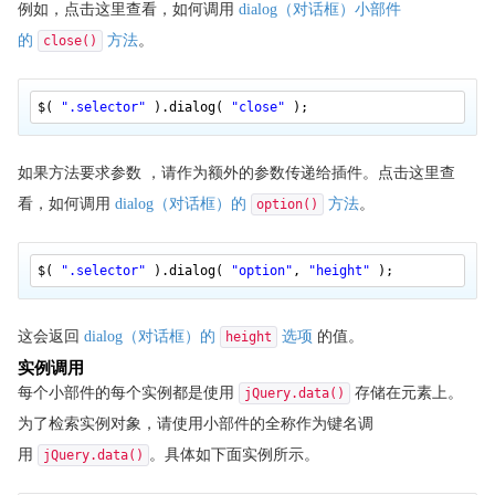
例如，点击这里查看，如何调用
dialog（对话框）小部件
API 类别 - 选择器
的
方法
。
close()
API 类别 - 主题
API 类别 - UI 核心
$(
".selector"
).dialog(
"close"
);
API 类别 - 实用工具
API 类别 - 小部件
如果方法要求参数 ，请作为额外的参数传递给插件。点击这里查
jQuery UI 实例
看，如何调用
dialog（对话框）的
方法
。
option()
jQuery UI 实例
jQuery UI 拖动实例
$(
".selector"
).dialog(
"option"
,
"height"
);
jQuery UI 放置实例
jQuery UI 缩放实例
这会返回
dialog（对话框）的
选项
的值。
height
jQuery UI 选择实例
实例调用
jQuery UI 排序实例
每个小部件的每个实例都是使用
存储在元素上。
jQuery.data()
jQuery UI 折叠面板实例
为了检索实例对象，请使用小部件的全称作为键名调
jQuery UI 自动完成实例
用
。具体如下面实例所示。
jQuery.data()
jQuery UI 按钮实例