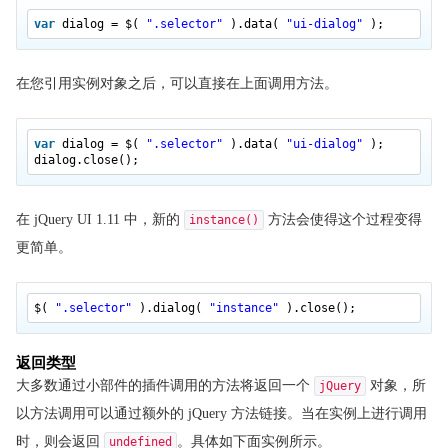
jQuery UI 日期选择器实例
var
dialog = $(
".selector"
).data(
"ui-dialog"
);
jQuery UI 对话框实例
jQuery UI 菜单实例
在您引用实例对象之后，可以直接在上面调用方法。
jQuery UI 进度条实例
jQuery UI滑块实例
var
dialog = $(
".selector"
).data(
"ui-dialog"
);
jQuery UI 旋转器实例
dialog.close();
jQuery UI 标签页实例
jQuery UI 工具提示框实例
在 jQuery UI 1.11 中，新的
方法会使得这个过程变得
instance()
jQuery UI 动画特效实例
更简单。
jQuery UI 显示实例
jQuery UI 隐藏实例
$(
".selector"
).dialog(
"instance"
).close();
jQuery UI 切换实例
返回类型
jQuery UI 添加 Class 实例
大多数通过小部件的插件调用的方法将返回一个
对象，所
jQuery
jQuery UI 移除 Class 实例
以方法调用可以通过额外的 jQuery 方法链接。当在实例上进行调用
jQuery UI 切换Class实例
时，则会返回
。具体如下面实例所示。
undefined