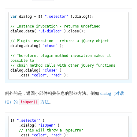
jQuery UI 转换实例
jQuery UI 颜色动画实例
var
dialog = $(
".selector"
).dialog();
jQuery UI 定位实例
// Instance invocation - returns undefined
jQuery UI 部件库实例
dialog.data(
"ui-dialog"
).close();
// Plugin invocation - returns a jQuery object
dialog.dialog(
"close"
);
// Therefore, plugin method invocation makes it
possible to
// chain method calls with other jQuery functions
dialog.dialog(
"close"
)
.css(
"color"
,
"red"
);
例外的是，返回小部件相关信息的那些方法。例如
dialog（对话
框）的
方法
。
isOpen()
$(
".selector"
)
.dialog(
"isOpen"
)
// This will throw a TypeError
.css(
"color"
,
"red"
);