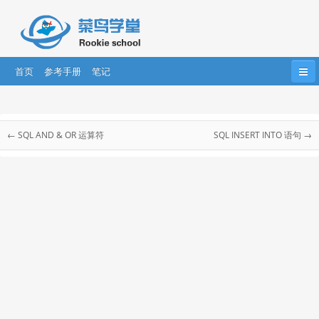
首页
参考手册
笔记
首页
HTML
HTML5
CSS
CSS3
SQL 教程
Bootstrap
JavaScript
HTML DOM
jQuery
← SQL AND & OR 运算符
SQL INSERT INTO 语句 →
SQL 教程
....
AngularJS
AngularJS2
React
SQL 简介
SQL 语法
SQL SELECT
SQL SELECT DISTINCT
SQL WHERE
SQL AND & OR
SQL ORDER BY
SQL INSERT INTO