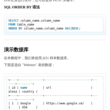
序对记录进行排序，您可以使用 DESC 关键字。
SQL FULL OUTER JOIN
SQL ORDER BY 语法
SQL UNION
SQL SELECT INTO
SELECT
column_name,column_name
SQL INSERT INTO SELECT
FROM
table_name
ORDER
BY
column_name,column_name
ASC
|
DESC
;
SQL CREATE DATABASE
SQL CREATE TABLE
SQL 约束
演示数据库
SQL NOT NULL
在本教程中，我们将使用 jb51 样本数据库。
SQL UNIQUE
下面是选自 "Websites" 表的数据：
SQL FOREIGN KEY
SQL CHECK
+
----+--------------+---------------------------+---
SQL DEFAULT
----+---------+
| id |
name
| url |
SQL CREATE INDEX
alexa | country |
+
----+--------------+---------------------------+---
SQL DROP
----+---------+
SQL ALTER TABLE
| 1 | Google |
https://www.google.cm/
|
1 | USA |