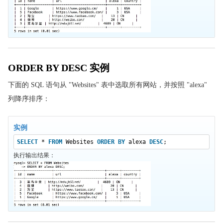
SQL HAVING 子句
SQL UCASE() 函数
SQL LCASE() 函数
SQL MID() 函数
ORDER BY DESC 实例
SQL LEN() 函数
SQL ROUND() 函数
下面的 SQL 语句从 "Websites" 表中选取所有网站，并按照 "alexa"
SQL NOW() 函数
列降序排序：
SQL FORMAT() 函数
SQL 快速参考
实例
SQL 主机
SELECT
*
FROM
Websites
ORDER
BY
alexa
DESC
;
执行输出结果：
SQL 总结