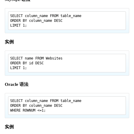
SQL AUTO INCREMENT
SQL 视图
SELECT column_name FROM table_name
SQL 日期
ORDER BY column_name DESC
LIMIT 1;
SQL NULL 值
SQL NULL 函数
实例
SQL 通用数据类型
SQL DB 数据类型
SELECT name FROM Websites
SQL 函数
ORDER BY id DESC
LIMIT 1;
SQL 函数
SQL AVG() 函数
Oracle 语法
SQL COUNT() 函数
SQL LAST() 函数
SELECT column_name FROM table_name
SQL MAX() 函数
ORDER BY column_name DESC
WHERE ROWNUM <=1;
SQL MIN()函数
SQL SUM() 函数
实例
SQL GROUP BY 语句