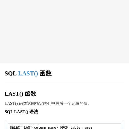
SQL UPDATE
SQL DELETE
SQL PRIMARY KEY
SQL FIRST() 函数
SQL 高级教程
SQL SELECT TOP
SQL LIKE
SQL 通配符
SQL
LAST()
函数
SQL IN
SQL BETWEEN
SQL 别名
LAST() 函数
SQL 连接(JOIN)
LAST() 函数返回指定的列中最后一个记录的值。
SQL INNER JOIN
SQL LAST() 语法
SQL LEFT JOIN
SQL RIGHT JOIN
SELECT LAST(column_name) FROM table_name;