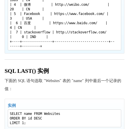
1689 | CN |
| 4 | 微博 |
http://weibo.com/
|
20 | CN |
| 5 | Facebook |
https://www.facebook.com/
|
3 | USA |
| 6 | 百度 |
https://www.baidu.com/
|
4 | CN |
| 7 | stackoverflow |
http://stackoverflow.com/
| 0 | IND |
+----+---------------+---------------------------+--
-----+---------+
SQL LAST() 实例
下面的 SQL 语句选取 "Websites" 表的 "name" 列中最后一个记录的
值：
实例
SELECT name FROM Websites
ORDER BY id DESC
LIMIT 1;