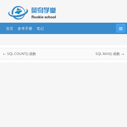
首页
参考手册
笔记
首页
HTML
HTML5
CSS
CSS3
SQL 教程
Bootstrap
JavaScript
HTML DOM
jQuery
← SQL COUNT() 函数
SQL MAX() 函数 →
SQL 教程
....
AngularJS
AngularJS2
React
SQL 简介
SQL 语法
SQL SELECT
SQL SELECT DISTINCT
SQL WHERE
SQL AND & OR
SQL ORDER BY
SQL INSERT INTO