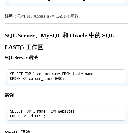
SQL FULL OUTER JOIN
SQL UNION
注释：
只有 MS Access 支持 LAST() 函数。
SQL SELECT INTO
SQL INSERT INTO SELECT
SQL Server、MySQL 和 Oracle 中的 SQL
SQL CREATE DATABASE
LAST() 工作区
SQL CREATE TABLE
SQL 约束
SQL Server 语法
SQL NOT NULL
SQL UNIQUE
SELECT TOP 1 column_name FROM table_name
ORDER BY column_name DESC;
SQL FOREIGN KEY
SQL CHECK
实例
SQL DEFAULT
SQL CREATE INDEX
SELECT TOP 1 name FROM Websites
SQL DROP
ORDER BY id DESC;
SQL ALTER TABLE
MySQL 语法