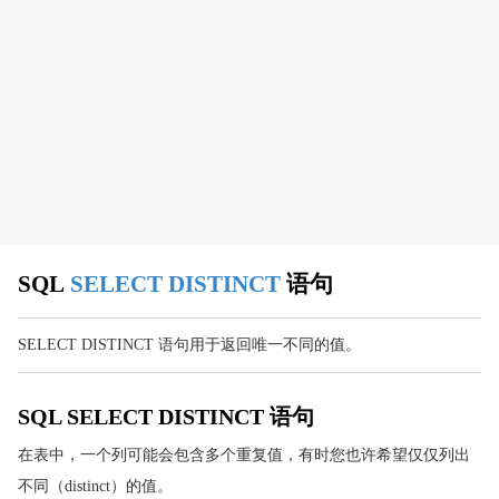
SQL UPDATE
SQL DELETE
SQL PRIMARY KEY
SQL FIRST() 函数
SQL 高级教程
SQL SELECT TOP
SQL LIKE
SQL 通配符
SQL
SELECT DISTINCT
语句
SQL IN
SQL BETWEEN
SELECT DISTINCT 语句用于返回唯一不同的值。
SQL 别名
SQL 连接(JOIN)
SQL SELECT DISTINCT 语句
SQL INNER JOIN
SQL LEFT JOIN
在表中，一个列可能会包含多个重复值，有时您也许希望仅仅列出
SQL RIGHT JOIN
不同（distinct）的值。