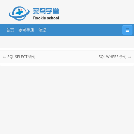
首页
参考手册
笔记
首页
HTML
HTML5
CSS
CSS3
SQL 教程
Bootstrap
JavaScript
HTML DOM
jQuery
← SQL SELECT 语句
SQL WHERE 子句 →
SQL 教程
....
AngularJS
AngularJS2
React
SQL 简介
SQL 语法
SQL SELECT
SQL SELECT DISTINCT
SQL WHERE
SQL AND & OR
SQL ORDER BY
SQL INSERT INTO