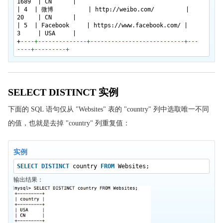
SQL AUTO INCREMENT
1689 | CN |
| 4 | 微博 |
http://weibo.com/
|
SQL 视图
20 | CN |
| 5 | Facebook |
https://www.facebook.com/
|
SQL 日期
3 | USA |
+
----+--------------+---------------------------+---
SQL NULL 值
----+---------+
SQL NULL 函数
SQL 通用数据类型
SQL DB 数据类型
SELECT DISTINCT 实例
SQL 函数
下面的 SQL 语句仅从 "Websites" 表的 "country" 列中选取唯一不同
SQL 函数
的值，也就是去掉 "country" 列重复值：
SQL AVG() 函数
SQL COUNT() 函数
实例
SQL LAST() 函数
SELECT
DISTINCT
country
FROM
Websites;
SQL MAX() 函数
输出结果：
SQL MIN()函数
SQL SUM() 函数
SQL GROUP BY 语句