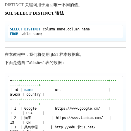
SQL FULL OUTER JOIN
DISTINCT 关键词用于返回唯一不同的值。
SQL UNION
SQL SELECT DISTINCT 语法
SQL SELECT INTO
SQL INSERT INTO SELECT
SELECT
DISTINCT
column_name,column_name
FROM
table_name;
SQL CREATE DATABASE
SQL CREATE TABLE
在本教程中，我们将使用 jb51 样本数据库。
SQL 约束
下面是选自 "Websites" 表的数据：
SQL NOT NULL
SQL UNIQUE
SQL FOREIGN KEY
+
----+--------------+---------------------------+---
----+---------+
SQL CHECK
| id |
name
| url |
alexa | country |
SQL DEFAULT
+
----+--------------+---------------------------+---
----+---------+
SQL CREATE INDEX
| 1 | Google |
https://www.google.cm/
|
1 | USA |
SQL DROP
| 2 | 淘宝 |
https://www.taobao.com/
|
SQL ALTER TABLE
13 | CN |
| 3 | 菜鸟学堂 |
http://edu.jb51.net/
|