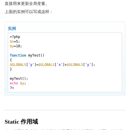
直接用来更新全局变量。
上面的实例可以写成这样：
实例
<?php
$x
=5;
$y
=10;
function
myTest()
{
$GLOBALS
[
'y'
]=
$GLOBALS
[
'x'
]+
$GLOBALS
[
'y'
];
}
myTest();
echo
$y
;
?>
Static 作用域