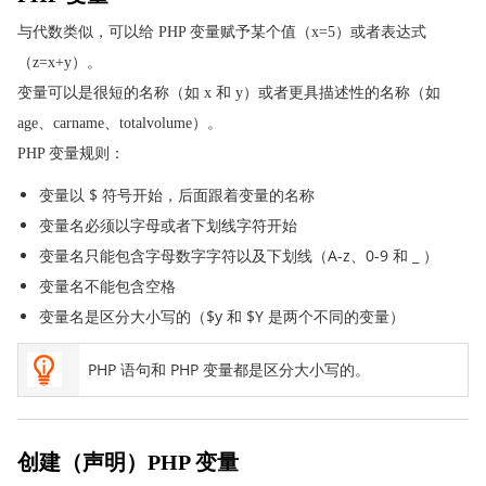
PHP MySQL 插入多条数据
与代数类似，可以给 PHP 变量赋予某个值（x=5）或者表达式
PHP MySQL 预处理语句
（z=x+y）。
PHP MySQL 读取数据
变量可以是很短的名称（如 x 和 y）或者更具描述性的名称（如
PHP MySQL Where
age、carname、totalvolume）。
PHP MySQL Order By
PHP 变量规则：
PHP MySQL Update
变量以 $ 符号开始，后面跟着变量的名称
PHP MySQL Delete
变量名必须以字母或者下划线字符开始
PHP ODBC
变量名只能包含字母数字字符以及下划线（A-z、0-9 和 _ ）
PHP 7 新特性
变量名不能包含空格
PHP 7 新特性
变量名是区分大小写的（$y 和 $Y 是两个不同的变量）
PHP 高级教程
PHP 语句和 PHP 变量都是区分大小写的。
PHP 多维数组
PHP 多维数组
PHP 日期
创建（声明）PHP 变量
PHP 包含