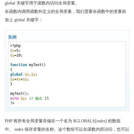
global 关键字用于函数内访问全局变量。
在函数内调用函数外定义的全局变量，我们需要在函数中的变量前
加上 global 关键字：
实例
<?php
$x
=5;
$y
=10;
function
myTest()
{
global
$x
,
$y
;
$y
=
$x
+
$y
;
}
myTest();
echo
$y
;
// 输出 15
?>
PHP 将所有全局变量存储在一个名为 $GLOBALS[
index
] 的数组
中。
index
保存变量的名称。这个数组可以在函数内部访问，也可以