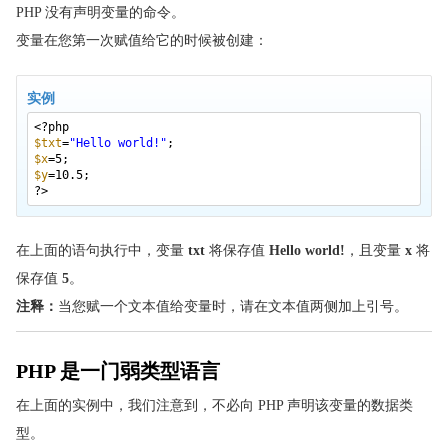
PHP 文件
PHP 没有声明变量的命令。
PHP 文件上传
变量在您第一次赋值给它的时候被创建：
PHP Cookie
PHP Session
实例
PHP E-Mail
<?php
$txt
=
"Hello world!"
;
PHP 安全 E-mails
$x
=5;
$y
=10.5;
PHP Error
?>
PHP Exception
PHP 过滤器
在上面的语句执行中，变量
txt
将保存值
Hello world!
，且变量
x
将
PHP 高级过滤器
保存值
5
。
PHP JSON
注释：
当您赋一个文本值给变量时，请在文本值两侧加上引号。
PHP 表单
PHP 表单
PHP 是一门弱类型语言
PHP 表单验证
在上面的实例中，我们注意到，不必向 PHP 声明该变量的数据类
PHP 表单 - 必需字段
型。