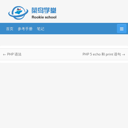
首页
参考手册
笔记
首页
HTML
HTML5
CSS
CSS3
PHP 教程
Bootstrap
JavaScript
HTML DOM
jQuery
← PHP 语法
PHP 5 echo 和 print 语句 →
PHP 教程
....
AngularJS
AngularJS2
React
PHP简介
PHP安装
PHP语法
PHP变量
PHP echo/print
PHP数据类型
PHP常量
PHP 字符串