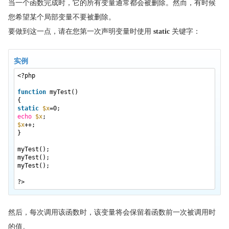
当一个函数完成时，它的所有变量通常都会被删除。然而，有时候
您希望某个局部变量不要被删除。
要做到这一点，请在您第一次声明变量时使用
static
关键字：
实例
<?php
function
myTest()
{
static
$x
=0;
echo
$x
;
$x
++;
}
myTest();
myTest();
myTest();
?>
然后，每次调用该函数时，该变量将会保留着函数前一次被调用时
的值。