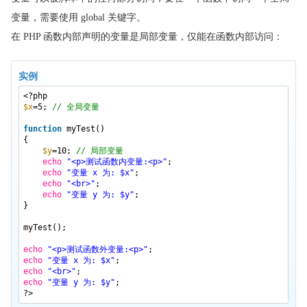
PHP Mail 函数
变量，需要使用 global 关键字。
PHP 5 Math 函数
在 PHP 函数内部声明的变量是局部变量，仅能在函数内部访问：
PHP 杂项 函数
PHP 5 MySQLi 函数
实例
PHP PDO
<?php
$x
=5;
// 全局变量
PHP 5 SimpleXML 函数
function
myTest()
PHP 5 String 函数
{
$y
=10;
// 局部变量
PHP XML Parser 函数
echo
"<p>测试函数内变量:<p>"
;
PHP Zip File 函数
echo
"变量 x 为: $x"
;
echo
"<br>"
;
PHP 5 时区
echo
"变量 y 为: $y"
;
}
PHP 图像处理
myTest();
PHP RESTful
echo
"<p>测试函数外变量:<p>"
;
PHP PCRE
echo
"变量 x 为: $x"
;
echo
"<br>"
;
echo
"变量 y 为: $y"
;
?>