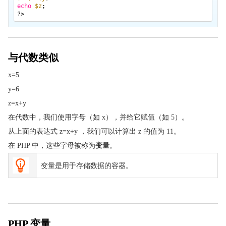
echo
$z
;
PHP SimpleXML
?>
PHP 与 AJAX
AJAX 简介
AJAX PHP
与代数类似
AJAX 数据库
x=5
AJAX XML
y=6
AJAX 实时搜索
z=x+y
AJAX RSS Reader
在代数中，我们使用字母（如 x），并给它赋值（如 5）。
AJAX 投票
从上面的表达式 z=x+y ，我们可以计算出 z 的值为 11。
PHP 数据库
在 PHP 中，这些字母被称为
变量
。
PHP MySQL 简介
变量是用于存储数据的容器。
PHP MySQL 连接
PHP MySQL 创建数据库
PHP MySQL 创建数据表
PHP MySQL 插入数据
PHP 变量