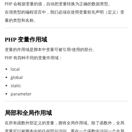
PHP 表单 - 验证邮件和URL
PHP 会根据变量的值，自动把变量转换为正确的数据类型。
PHP 完整表单实例
在强类型的编程语言中，我们必须在使用变量前先声明（定义）变
PHP $_GET 变量
量的类型和名称。
PHP $_POST 变量
PHP 参考手册
PHP 变量作用域
PHP 5 Array 函数
变量的作用域是脚本中变量可被引用/使用的部分。
PHP 5 Calendar 函数
PHP 有四种不同的变量作用域：
PHP cURL 函数
local
PHP 5 Date/Time 函数
global
PHP 5 Directory 函数
static
PHP Error 和 Logging 函数
parameter
PHP 5 Filesystem 函数
PHP Filter 函数
局部和全局作用域
PHP FTP 函数
PHP HTTP 函数
在所有函数外部定义的变量，拥有全局作用域。除了函数外，全局
PHP Libxml 函数
变量可以被脚本中的任何部分访问，要在一个函数中访问一个全局