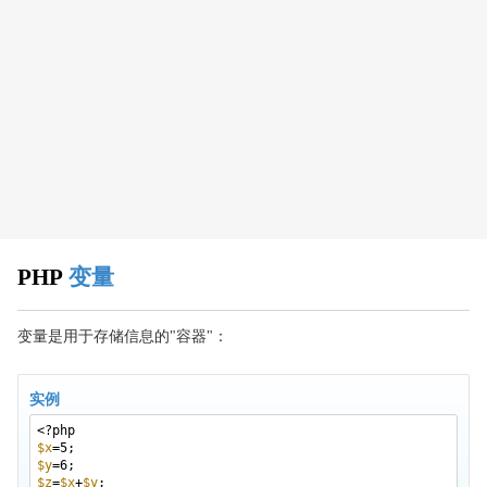
PHP 运算符
PHP If...Else
PHP Switch
PHP 数组
PHP 数组排序
PHP 超级全局变量
PHP While 循环
PHP For 循环
PHP
变量
PHP 函数
PHP 魔术变量
变量是用于存储信息的"容器"：
PHP 命名空间
PHP 面向对象
实例
PHP XML
<?php
PHP Expat Parser
$x
=5;
$y
=6;
PHP XML DOM
$z
=
$x
+
$y
;