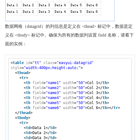
jQuery EasyUI 创建 XP 风格左侧面板
jQuery EasyUI 数据网格
jQuery EasyUI 转换 HTML 表格为数据网格
数据网格（datagrid）的列信息是定义在 <thead> 标记中，数据是定
jQuery EasyUI 取得选中行数据
义在 <tbody> 标记中。确保为所有的数据列设置 field 名称，请看下
jQuery EasyUI 添加查询功能
面的实例：
jQuery EasyUI 添加工具栏
jQuery EasyUI 创建复杂工具栏
<
table
id
=
"tt"
class
=
"easyui-datagrid"
jQuery EasyUI 设置冻结列
style
=
"width:400px;height:auto;"
>
<
thead
>
jQuery EasyUI 动态改变列
<
tr
>
jQuery EasyUI 格式化列
<
th
field
=
"name1"
width
=
"50"
>Col 1</
th
>
<
th
field
=
"name2"
width
=
"50"
>Col 2</
th
>
jQuery EasyUI 数据排序
<
th
field
=
"name3"
width
=
"50"
>Col 3</
th
>
<
th
field
=
"name4"
width
=
"50"
>Col 4</
th
>
jQuery EasyUI 自定义排序
<
th
field
=
"name5"
width
=
"50"
>Col 5</
th
>
<
th
field
=
"name6"
width
=
"50"
>Col 6</
th
></
tr
>
jQuery EasyUI 创建列组合
</
thead
>
<
tbody
>
jQuery EasyUI 添加复选框
<
tr
>
<
td
>Data 1</
td
>
jQuery EasyUI 自定义分页
<
td
>Data 2</
td
>
jQuery EasyUI 启用行内编辑
<
td
>Data 3</
td
>