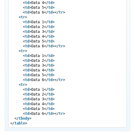
<
td
>Data 4</
td
>
jQuery EasyUI 扩展编辑器
<
td
>Data 5</
td
>
<
td
>Data 6</
td
></
tr
>
jQuery EasyUI 列运算
<
tr
>
<
td
>Data 1</
td
>
jQuery EasyUI 合并单元格
<
td
>Data 2</
td
>
<
td
>Data 3</
td
>
jQuery EasyUI 创建自定义视图
<
td
>Data 4</
td
>
jQuery EasyUI 创建页脚摘要
<
td
>Data 5</
td
>
<
td
>Data 6</
td
></
tr
>
jQuery EasyUI 设置行背景颜色
<
tr
>
<
td
>Data 1</
td
>
jQuery EasyUI 创建属性网格
<
td
>Data 2</
td
>
<
td
>Data 3</
td
>
jQuery EasyUI 扩展行显示细节
<
td
>Data 4</
td
>
<
td
>Data 5</
td
>
jQuery EasyUI 创建子网格
<
td
>Data 6</
td
></
tr
>
jQuery EasyUI 显示海量数据
<
tr
>
<
td
>Data 1</
td
>
jQuery EasyUI 添加分页组件
<
td
>Data 2</
td
>
<
td
>Data 3</
td
>
jQuery EasyUI 窗口
<
td
>Data 4</
td
>
<
td
>Data 5</
td
>
jQuery EasyUI 创建简单窗口
<
td
>Data 6</
td
></
tr
>
</
tbody
>
jQuery EasyUI 自定义窗口工具栏
</
table
>
jQuery EasyUI 窗口与布局