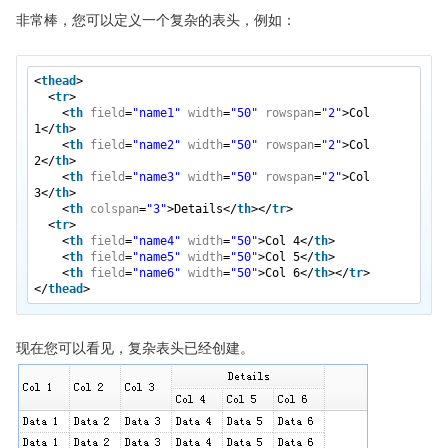
jQuery EasyUI 创建对话框
非常棒，您可以定义一个复杂的表头，例如：
jQuery EasyUI 自定义对话框
jQuery EasyUI 树形菜单
<
thead
>
<
tr
>
jQuery EasyUI 使用标记创建树形菜单
<
th
field
=
"name1"
width
=
"50"
rowspan
=
"2"
>Col
1</
th
>
jQuery EasyUI 异步创建树形菜单
<
th
field
=
"name2"
width
=
"50"
rowspan
=
"2"
>Col
2</
th
>
jQuery EasyUI 树形菜单添加节点
<
th
field
=
"name3"
width
=
"50"
rowspan
=
"2"
>Col
jQuery EasyUI 创建带复选框的树形菜单
3</
th
>
<
th
colspan
=
"3"
>Details</
th
></
tr
>
jQuery EasyUI 树形菜单拖放控制
<
tr
>
<
th
field
=
"name4"
width
=
"50"
>Col 4</
th
>
jQuery EasyUI 树形菜单加载父/子节点
<
th
field
=
"name5"
width
=
"50"
>Col 5</
th
>
<
th
field
=
"name6"
width
=
"50"
>Col 6</
th
></
tr
>
jQuery EasyUI 创建基础树形网格
</
thead
>
jQuery EasyUI 创建复杂树形网格
jQuery EasyUI 树形网格动态加载
现在您可以看见，复杂表头已经创建。
jQuery EasyUI 树形网格添加分页
jQuery EasyUI 树形网格惰性加载节点
jQuery EasyUI 表单