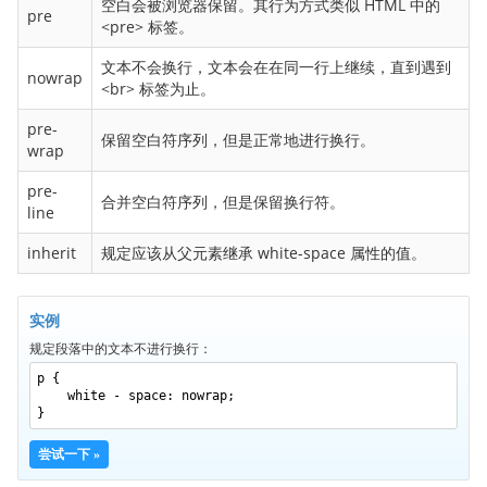
空白会被浏览器保留。其行为方式类似 HTML 中的
border-bottom-right-radius
pre
<pre> 标签。
border-bottom-style
文本不会换行，文本会在在同一行上继续，直到遇到
border-bottom-width
nowrap
<br> 标签为止。
border-collapse
pre-
border-color
保留空白符序列，但是正常地进行换行。
wrap
border-image
pre-
border-image-outset
合并空白符序列，但是保留换行符。
line
border-image-repeat
inherit
规定应该从父元素继承 white-space 属性的值。
border-image-slice
border-image-source
实例
border-image-width
规定段落中的文本不进行换行：
border-left
p {
border-left-color
white - space: nowrap;
}
border-left-style
border-left-width
尝试一下 »
border-radius