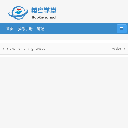
首页
参考手册
笔记
首页
HTML
HTML5
CSS
CSS3
CSS 参考手册
← transition-timing-function
width →
Bootstrap
JavaScript
HTML DOM
jQuery
CSS 参考手册
CSS 选择器
....
AngularJS
AngularJS2
React
CSS 听觉参考手册
CSS Web安全字体组合
css 单位
CSS 颜色
CSS 合法颜色值
CSS 颜色名称
CSS 颜色十六进制值