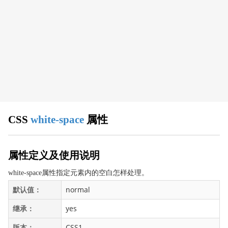
CSS 浏览器支持
CSS 属性
align-content
align-items
align-self
all
animation
animation-delay
CSS
white-space
属性
animation-direction
animation-duration
animation-fill-mode
属性定义及使用说明
animation-iteration-count
white-space属性指定元素内的空白怎样处理。
animation-name
默认值：
normal
animation-play-state
继承：
yes
animation-timing-function
appearance
版本：
CSS1