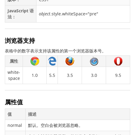
backface-visibility
JavaScript 语
object
.style.whiteSpace="pre"
background
法：
background-attachment
background-blend-mode
浏览器支持
background-clip
background-color
表格中的数字表示支持该属性的第一个浏览器版本号。
background-image
属性
background-origin
white-
1.0
5.5
3.5
3.0
9.5
background-position
space
background-repeat
background-size
属性值
border
border-bottom
值
描述
border-bottom-color
normal
默认。空白会被浏览器忽略。
border-bottom-left-radius