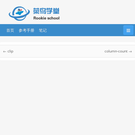
首页
参考手册
笔记
首页
HTML
HTML5
CSS
CSS3
CSS 参考手册
← clip
column-count →
Bootstrap
JavaScript
HTML DOM
jQuery
CSS 参考手册
CSS 选择器
....
AngularJS
AngularJS2
React
CSS 听觉参考手册
CSS Web安全字体组合
css 单位
CSS 颜色
CSS 合法颜色值
CSS 颜色名称
CSS 颜色十六进制值