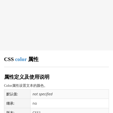
CSS 浏览器支持
CSS 属性
align-content
align-items
align-self
all
animation
animation-delay
CSS
color
属性
animation-direction
animation-duration
animation-fill-mode
属性定义及使用说明
animation-iteration-count
Color属性设置文本的颜色。
animation-name
默认值:
not specified
animation-play-state
继承:
no
animation-timing-function
appearance
版本:
CSS1