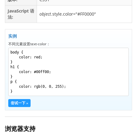
backface-visibility
JavaScript 语
object
.style.color="#FF0000"
background
法:
background-attachment
background-blend-mode
实例
background-clip
不同元素设置text-color：
background-color
body {
color: red;
background-image
}
h1 {
background-origin
color: #00ff00;
}
background-position
p {
background-repeat
color: rgb(0, 0, 255);
}
background-size
尝试一下 »
border
border-bottom
border-bottom-color
浏览器支持
border-bottom-left-radius