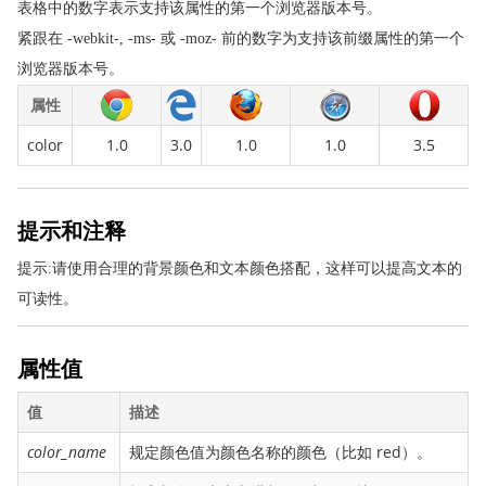
表格中的数字表示支持该属性的第一个浏览器版本号。
border-bottom-right-radius
紧跟在 -webkit-, -ms- 或 -moz- 前的数字为支持该前缀属性的第一个
border-bottom-style
浏览器版本号。
border-bottom-width
属性
border-collapse
border-color
color
1.0
3.0
1.0
1.0
3.5
border-image
border-image-outset
提示和注释
border-image-repeat
border-image-slice
提示:请使用合理的背景颜色和文本颜色搭配，这样可以提高文本的
border-image-source
可读性。
border-image-width
border-left
属性值
border-left-color
值
描述
border-left-style
color_name
规定颜色值为颜色名称的颜色（比如 red）。
border-left-width
border-radius